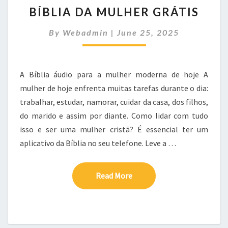
BÍBLIA
BÍBLIA DA MULHER GRÁTIS
DA
MULHER
By
Webadmin
|
June 25, 2025
GRÁTIS
A Bíblia áudio para a mulher moderna de hoje A
mulher de hoje enfrenta muitas tarefas durante o dia:
trabalhar, estudar, namorar, cuidar da casa, dos filhos,
do marido e assim por diante. Como lidar com tudo
isso e ser uma mulher cristã? É essencial ter um
aplicativo da Bíblia no seu telefone. Leve a …
Read More
Read More