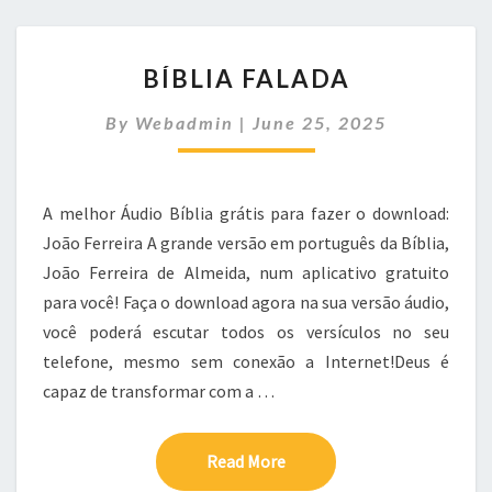
BÍBLIA
BÍBLIA FALADA
FALADA
By
Webadmin
|
June 25, 2025
A melhor Áudio Bíblia grátis para fazer o download:
João Ferreira A grande versão em português da Bíblia,
João Ferreira de Almeida, num aplicativo gratuito
para você! Faça o download agora na sua versão áudio,
você poderá escutar todos os versículos no seu
telefone, mesmo sem conexão a Internet!Deus é
capaz de transformar com a …
Read More
Read More