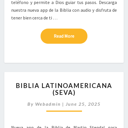
teléfono y permite a Dios guiar tus pasos. Descarga
nuestra nueva app de la Biblia con audio y disfruta de
tener bien cerca de ti …
Read More
Read More
BIBLIA
BIBLIA LATINOAMERICANA
LATINOAMERICANA
(SEVA)
(SEVA)
By
Webadmin
|
June 25, 2025
Nueva app de la Biblia de Martin Stendal para