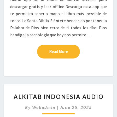
descargar gratis y leer offline Descarga esta app que
te permitirá tener a mano el libro más increíble de
todos: La Santa Biblia. Siéntete bendecido por tener la
Palabra de Dios bien cerca de ti todos los días. Dios
bendiga la tecnología que hoy nos permite …
Read More
Read More
ALKITAB
ALKITAB INDONESIA AUDIO
INDONESIA
AUDIO
By
Webadmin
|
June 25, 2025