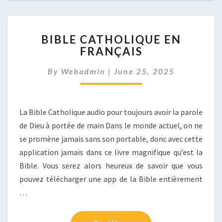
BIBLE
BIBLE CATHOLIQUE EN
CATHOLIQUE
FRANÇAIS
EN
FRANÇAIS
By
Webadmin
|
June 25, 2025
La Bible Catholique audio pour toujours avoir la parole
de Dieu à portée de main Dans le monde actuel, on ne
se promène jamais sans son portable, donc avec cette
application jamais dans ce livre magnifique qu’est la
Bible. Vous serez alors heureux de savoir que vous
pouvez télécharger une app de la Bible entièrement
…