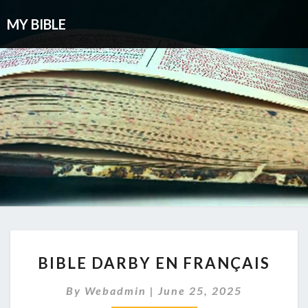
MY BIBLE
BIBLE
BIBLE DARBY EN FRANÇAIS
DARBY
EN
By
Webadmin
|
June 25, 2025
FRANÇAIS