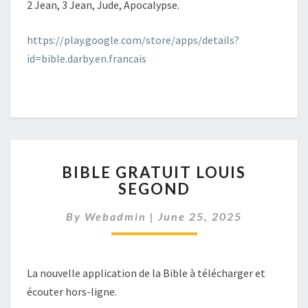
2 Jean, 3 Jean, Jude, Apocalypse.
https://play.google.com/store/apps/details?
id=bible.darby.en.francais
BIBLE
BIBLE GRATUIT LOUIS
GRATUIT
SEGOND
LOUIS
SEGOND
By
Webadmin
|
June 25, 2025
La nouvelle application de la Bible à télécharger et
écouter hors-ligne.