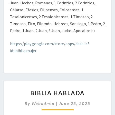
Juan, Hechos, Romanos, 1 Corintios, 2 Corintios,
Gálatas, Efesios, Filipenses, Colosenses, 1
Tesalonicenses, 2 Tesalonicenses, 1 Timoteo, 2
Timoteo, Tito, Filemón, Hebreos, Santiago, 1 Pedro, 2
Pedro, 1 Juan, 2 Juan, 3 Juan, Judas, Apocalipsis)
https://play.google.com/store/apps/details?
id=biblia.mujer
BIBLIA
BIBLIA HABLADA
HABLADA
By
Webadmin
|
June 25, 2025