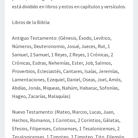
está dividido en libros y estos en capítulos y versículos.
Libros de la Biblia:
Antiguo Testamento: (Génesis, Éxodo, Levítico,
Números, Deuteronomio, Josué, Jueces, Rut, 1
Samuel, 2 Samuel, 1 Reyes, 2 Reyes, 1 Crónicas, 2
Crónicas, Esdras, Nehemías, Ester, Job, Salmos,
Proverbios, Eclesiastés, Cantares, Isaías, Jeremías,
Lamentaciones, Ezequiel, Daniel, Oseas, Joel, Amós,
Abdías, Jonás, Miqueas, Nahúm, Habacuc, Sofonías,
Hageo, Zacarías, Malaquías)
Nuevo Testamento: (Mateo, Marcos, Lucas, Juan,
Hechos, Romanos, 1 Corintios, 2 Corintios, Gálatas,
Efesios, Filipenses, Colosenses, 1 Tesalonicenses, 2
Tesalonicenses, 1 Timoteo, 2 Timoteo, Tito, Filemón,