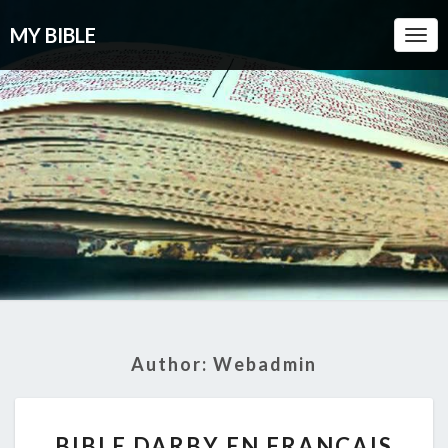
MY BIBLE
Togg
Navi
Author:
Webadmin
BIBLE
BIBLE DARBY EN FRANÇAIS
DARBY