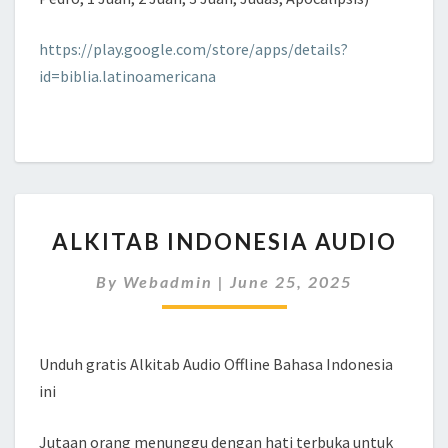
https://play.google.com/store/apps/details?
id=biblia.latinoamericana
ALKITAB
ALKITAB INDONESIA AUDIO
INDONESIA
AUDIO
By
Webadmin
|
June 25, 2025
Unduh gratis Alkitab Audio Offline Bahasa Indonesia
ini
Jutaan orang menunggu dengan hati terbuka untuk