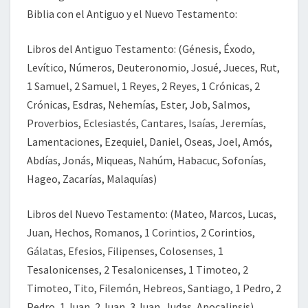
Biblia con el Antiguo y el Nuevo Testamento:
Libros del Antiguo Testamento: (Génesis, Éxodo,
Levítico, Números, Deuteronomio, Josué, Jueces, Rut,
1 Samuel, 2 Samuel, 1 Reyes, 2 Reyes, 1 Crónicas, 2
Crónicas, Esdras, Nehemías, Ester, Job, Salmos,
Proverbios, Eclesiastés, Cantares, Isaías, Jeremías,
Lamentaciones, Ezequiel, Daniel, Oseas, Joel, Amós,
Abdías, Jonás, Miqueas, Nahúm, Habacuc, Sofonías,
Hageo, Zacarías, Malaquías)
Libros del Nuevo Testamento: (Mateo, Marcos, Lucas,
Juan, Hechos, Romanos, 1 Corintios, 2 Corintios,
Gálatas, Efesios, Filipenses, Colosenses, 1
Tesalonicenses, 2 Tesalonicenses, 1 Timoteo, 2
Timoteo, Tito, Filemón, Hebreos, Santiago, 1 Pedro, 2
Pedro, 1 Juan, 2 Juan, 3 Juan, Judas, Apocalipsis)