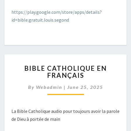
https://play.google.com/store/apps/details?
id=bible.gratuit.louis.segond
BIBLE
BIBLE CATHOLIQUE EN
CATHOLIQUE
FRANÇAIS
EN
FRANÇAIS
By
Webadmin
|
June 25, 2025
La Bible Catholique audio pour toujours avoir la parole
de Dieu à portée de main