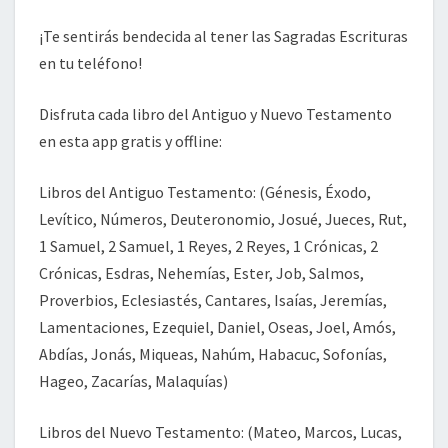
¡Te sentirás bendecida al tener las Sagradas Escrituras
en tu teléfono!
Disfruta cada libro del Antiguo y Nuevo Testamento
en esta app gratis y offline:
Libros del Antiguo Testamento: (Génesis, Éxodo,
Levítico, Números, Deuteronomio, Josué, Jueces, Rut,
1 Samuel, 2 Samuel, 1 Reyes, 2 Reyes, 1 Crónicas, 2
Crónicas, Esdras, Nehemías, Ester, Job, Salmos,
Proverbios, Eclesiastés, Cantares, Isaías, Jeremías,
Lamentaciones, Ezequiel, Daniel, Oseas, Joel, Amós,
Abdías, Jonás, Miqueas, Nahúm, Habacuc, Sofonías,
Hageo, Zacarías, Malaquías)
Libros del Nuevo Testamento: (Mateo, Marcos, Lucas,